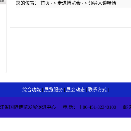
您的位置：
首页
- >
走进博览会
- >
领导人谈哈恰
综合功能
|
展览服务
|
展会动态
|
联系方式
|
际博览发展促进中心 电 话：＋86-451-82340100 邮 箱：chn@