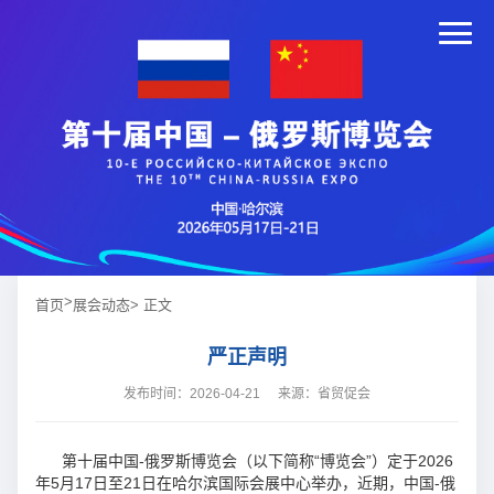
>
首页
展会动态
> 正文
严正声明
发布时间：2026-04-21
来源：省贸促会
第十届中国-俄罗斯博览会（以下简称“博览会”）定于2026
年5月17日至21日在哈尔滨国际会展中心举办，近期，中国-俄