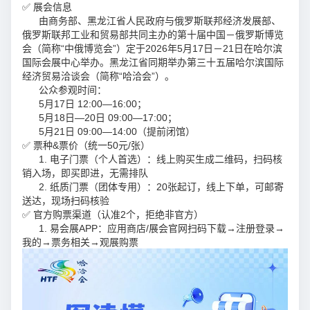
✅ 展会信息
由商务部、黑龙江省人民政府与俄罗斯联邦经济发展部、
俄罗斯联邦工业和贸易部共同主办的第十届中国－俄罗斯博览
会（简称“中俄博览会”）定于2026年5月17日－21日在哈尔滨
国际会展中心举办。黑龙江省同期举办第三十五届哈尔滨国际
经济贸易洽谈会（简称“哈洽会”）。
公众参观时间：
5月17日 12:00—16:00；
5月18日—20日 09:00—17:00；
5月21日 09:00—14:00（提前闭馆）
✅ 票种&票价（统一50元/张）
1. 电子门票（个人首选）：线上购买生成二维码，扫码核
销入场，即买即进，无需排队
2. 纸质门票（团体专用）：20张起订，线上下单，可邮寄
送达，现场扫码核验
✅ 官方购票渠道（认准2个，拒绝非官方）
1. 易会展APP：应用商店/展会官网扫码下载→注册登录→
我的→票务相关→观展购票