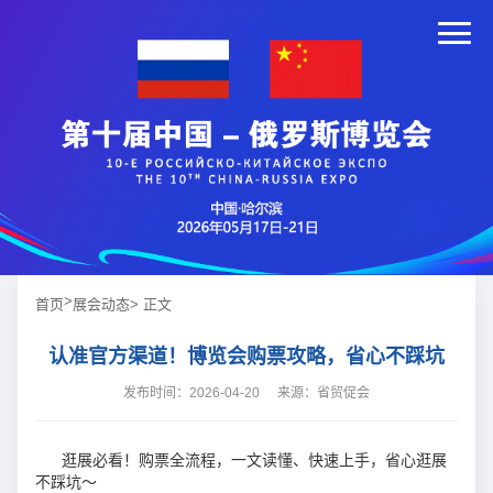
>
首页
展会动态
> 正文
认准官方渠道！博览会购票攻略，省心不踩坑
发布时间：2026-04-20
来源：省贸促会
逛展必看！购票全流程，一文读懂、快速上手，省心逛展
不踩坑～