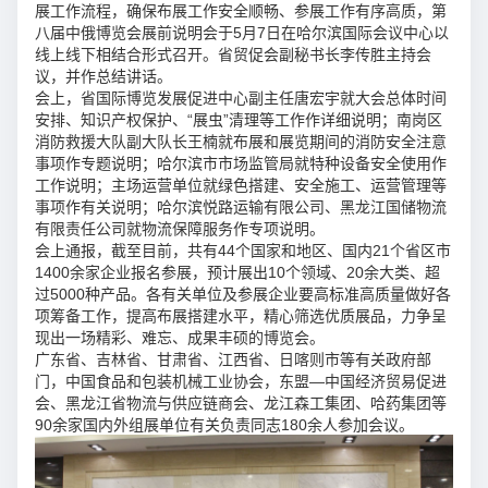
展工作流程，确保布展工作安全顺畅、参展工作有序高质，第
八届中俄博览会展前说明会于5月7日在哈尔滨国际会议中心以
线上线下相结合形式召开。省贸促会副秘书长李传胜主持会
议，并作总结讲话。
会上，省国际博览发展促进中心副主任唐宏宇就大会总体时间
安排、知识产权保护、“展虫”清理等工作作详细说明；南岗区
消防救援大队副大队长王楠就布展和展览期间的消防安全注意
事项作专题说明；哈尔滨市市场监管局就特种设备安全使用作
工作说明；主场运营单位就绿色搭建、安全施工、运营管理等
事项作有关说明；哈尔滨悦路运输有限公司、黑龙江国储物流
有限责任公司就物流保障服务作专项说明。
会上通报，截至目前，共有44个国家和地区、国内21个省区市
1400余家企业报名参展，预计展出10个领域、20余大类、超
过5000种产品。各有关单位及参展企业要高标准高质量做好各
项筹备工作，提高布展搭建水平，精心筛选优质展品，力争呈
现出一场精彩、难忘、成果丰硕的博览会。
广东省、吉林省、甘肃省、江西省、日喀则市等有关政府部
门，中国食品和包装机械工业协会，东盟—中国经济贸易促进
会、黑龙江省物流与供应链商会、龙江森工集团、哈药集团等
90余家国内外组展单位有关负责同志180余人参加会议。