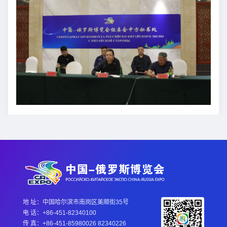
地 址：中国哈尔滨市南岗区美顺街35号
电 话：+86-451-82340100
传 真：+86-451-85980026 82340226