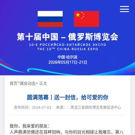
>
首页
展会动态
> 正文
圆满落幕丨送一封信，给可爱的你
发布时间：2024-07-03
来源：：黑龙江省国际博览发展促进中心
致你，我亲爱的朋友：
人声鼎沸仿佛还在耳畔回响，与你的目光相接让我难忘，第八