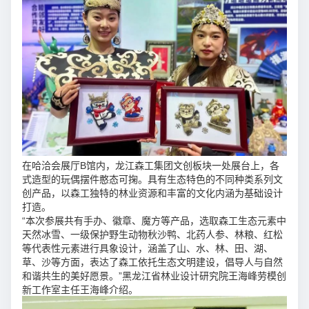
在哈洽会展厅B馆内，龙江森工集团文创板块一处展台上，各
式造型的玩偶摆件憨态可掬。具有生态特色的不同种类系列文
创产品，以森工独特的林业资源和丰富的文化内涵为基础设计
打造。
“本次参展共有手办、徽章、魔方等产品，选取森工生态元素中
天然冰雪、一级保护野生动物秋沙鸭、北药人参、林粮、红松
等代表性元素进行具象设计，涵盖了山、水、林、田、湖、
草、沙等方面，表达了森工依托生态文明建设，倡导人与自然
和谐共生的美好愿景。”黑龙江省林业设计研究院王海峰劳模创
新工作室主任王海峰介绍。