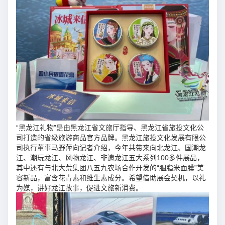
“黑龙江礼物”是由黑龙江省文旅厅指导、黑龙江省旅投文化公
司打造的省级旅游商品官方品牌。黑龙江旅投文化发展有限公
司执行董事马野萍向记者介绍，今年共带来向北龙江、国潮龙
江、潮玩龙江、风物龙江、非遗龙江五大系列100多件展品，
其中还有与北大荒集团八五九农场合作开发的“胭脂米面膜”美
容新品，富含花青素和维生素成分。希望借助展会契机，以礼
为媒，讲好龙江故事，促进文旅新消费。