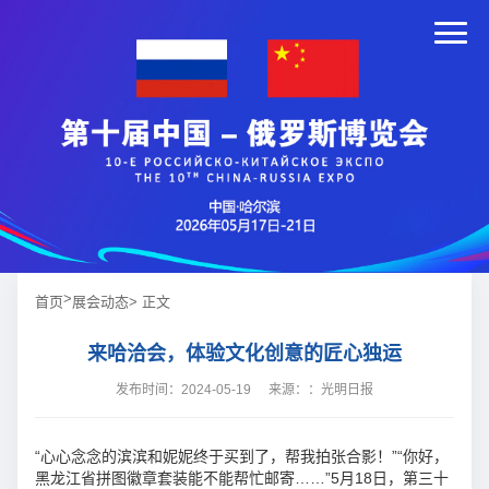
>
首页
展会动态
> 正文
来哈洽会，体验文化创意的匠心独运
发布时间：2024-05-19
来源：：光明日报
“心心念念的滨滨和妮妮终于买到了，帮我拍张合影！”“你好，
黑龙江省拼图徽章套装能不能帮忙邮寄……”5月18日，第三十