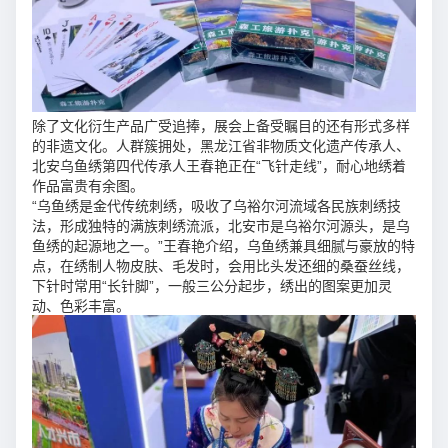
除了文化衍生产品广受追捧，展会上备受瞩目的还有形式多样
的非遗文化。人群簇拥处，黑龙江省非物质文化遗产传承人、
北安乌鱼绣第四代传承人王春艳正在“飞针走线”，耐心地绣着
作品富贵有余图。
“乌鱼绣是金代传统刺绣，吸收了乌裕尔河流域各民族刺绣技
法，形成独特的满族刺绣流派，北安市是乌裕尔河源头，是乌
鱼绣的起源地之一。”王春艳介绍，乌鱼绣兼具细腻与豪放的特
点，在绣制人物皮肤、毛发时，会用比头发还细的桑蚕丝线，
下针时常用“长针脚”，一般三公分起步，绣出的图案更加灵
动、色彩丰富。