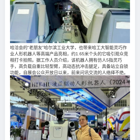
哈洽会的“老朋友”哈尔滨工业大学，也带来哈工大智能灵巧作
业人形机器人等高端产品亮相，约1.65米个头的它吸引观众竞
相打卡拍照。据工作人员介绍，该机器人拥有仿人5指灵巧
手，高负载自重比轻型臂，高动态抗冲击腿足，具备站立自锁
功能，自展会公众开放日以来，前来问讯交流的人络绎不绝。