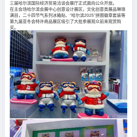
三届哈尔滨国际经济贸易洽谈会展厅正式面向公众开放。
在主会场哈尔滨会展中心创意设计展区，文化创意类展品琳琅
满目，二十四节气系列冰箱贴、“哈尔滨2025”拼图徽章套装等
第九届亚冬会特许商品展区吸引了大批参展观众前来观赏购
买。