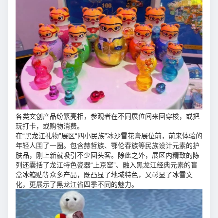
各类文创产品纷繁亮相，参观者在不同展位间来回穿梭，或把
玩打卡，或购物消费。
在“黑龙江礼物”展区“四小民族”冰沙雪花膏展位前，前来体验的
年轻人围了一圈。包含赫哲族、鄂伦春族等民族设计元素的护
肤品，刚上新就吸引不少回头客。除此之外，展区内精致的陈
列还囊括了龙江特色瓷器“上京窑”、融入黑龙江经典元素的盲
盒冰箱贴等众多产品，既凸显了地域特色，又彰显了冰雪文
化，更展示了黑龙江省四季不同的魅力。