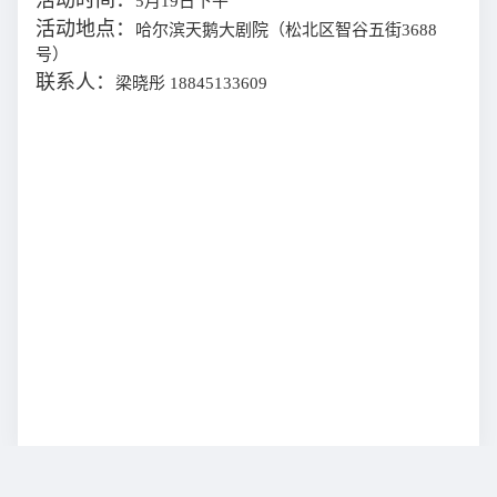
活动时间：
5月19日下午
活动地点：
哈尔滨天鹅大剧院（松北区智谷五街
3688
号）
联系人：
梁晓彤
18845133609