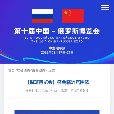
>
>
首页
展会动态
展会动态
> 正文
【探班博览会】盛会临近氛围浓
发布时间：2026-05-13
来源：龙视新闻联播