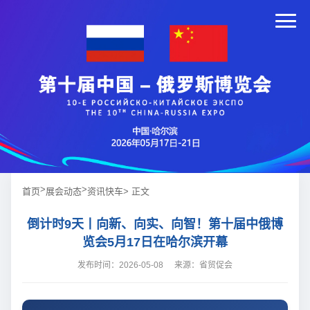
>
>
首页
展会动态
资讯快车
> 正文
倒计时9天丨向新、向实、向智！第十届中俄博
览会5月17日在哈尔滨开幕
发布时间：2026-05-08
来源：省贸促会